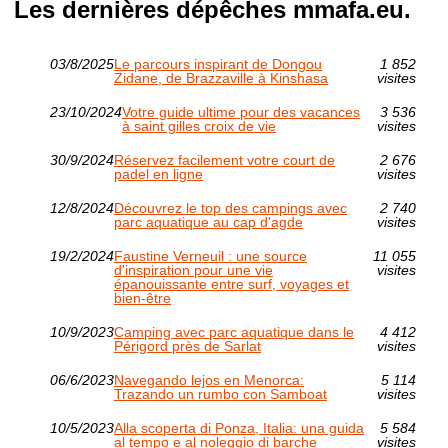
Les dernières dépêches mmafa.eu.
03/8/2025
Le parcours inspirant de Dongou
1 852
Zidane, de Brazzaville à Kinshasa
visites
23/10/2024
Votre guide ultime pour des vacances
3 536
à saint gilles croix de vie
visites
30/9/2024
Réservez facilement votre court de
2 676
padel en ligne
visites
12/8/2024
Découvrez le top des campings avec
2 740
parc aquatique au cap d'agde
visites
19/2/2024
Faustine Verneuil : une source
11 055
d'inspiration pour une vie
visites
épanouissante entre surf, voyages et
bien-être
10/9/2023
Camping avec parc aquatique dans le
4 412
Périgord près de Sarlat
visites
06/6/2023
Navegando lejos en Menorca:
5 114
Trazando un rumbo con Samboat
visites
10/5/2023
Alla scoperta di Ponza, Italia: una guida
5 584
al tempo e al noleggio di barche
visites