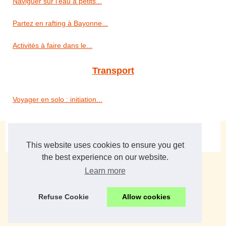
Naviguer sur l'eau à petits...
Partez en rafting à Bayonne...
Activités à faire dans le...
Transport
Voyager en solo : initiation...
© 2026
Mmafa.eu
|
Découvrir site web
|
Cookies Policy
de
|
en
|
es
|
nl
This website uses cookies to ensure you get
the best experience on our website.
Learn more
Refuse Cookie
Allow cookies