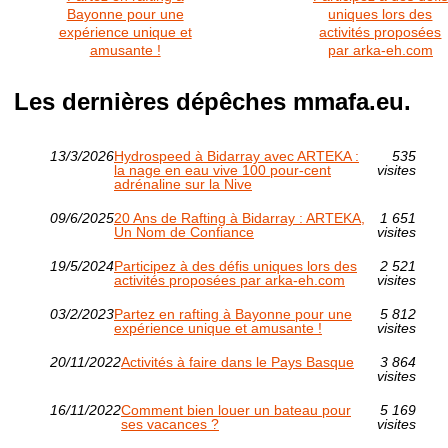
Bayonne pour une
uniques lors des
expérience unique et
activités proposées
amusante !
par arka-eh.com
Les dernières dépêches mmafa.eu.
13/3/2026
Hydrospeed à Bidarray avec ARTEKA :
535
la nage en eau vive 100 pour-cent
visites
adrénaline sur la Nive
09/6/2025
20 Ans de Rafting à Bidarray : ARTEKA,
1 651
Un Nom de Confiance
visites
19/5/2024
Participez à des défis uniques lors des
2 521
activités proposées par arka-eh.com
visites
03/2/2023
Partez en rafting à Bayonne pour une
5 812
expérience unique et amusante !
visites
20/11/2022
Activités à faire dans le Pays Basque
3 864
visites
16/11/2022
Comment bien louer un bateau pour
5 169
ses vacances ?
visites