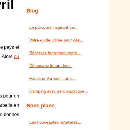
ril
Blog
Le parcours inspirant de...
Votre guide ultime pour des...
ue pays et
Réservez facilement votre...
. Alors
ou
Découvrez le top des...
Faustine Verneuil : une...
Camping avec parc aquatique...
es pour un
Bons plans
arbella en
de bonnes
Les nouveautés hôtelières...