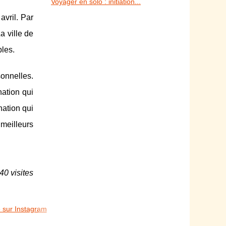
Voyager en solo : initiation...
avril. Par
a ville de
ples.
onnelles.
nation qui
nation qui
 meilleurs
40 visites
e sur Instagram