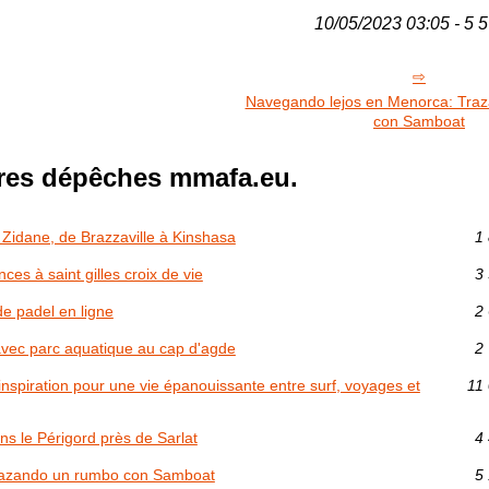
10/05/2023 03:05 - 5 5
Navegando lejos en Menorca: Tra
con Samboat
res dépêches mmafa.eu.
Zidane, de Brazzaville à Kinshasa
1 
ces à saint gilles croix de vie
3 
de padel en ligne
2 
vec parc aquatique au cap d'agde
2 
inspiration pour une vie épanouissante entre surf, voyages et
11 
s le Périgord près de Sarlat
4 
razando un rumbo con Samboat
5 