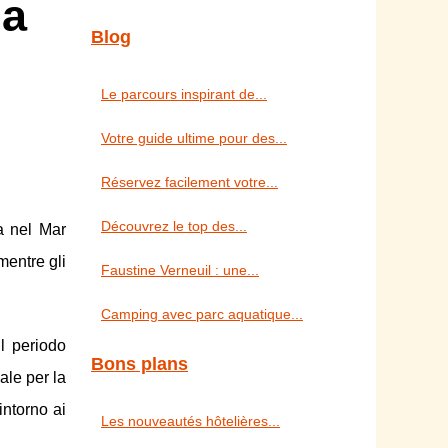
da
Blog
Le parcours inspirant de...
Votre guide ultime pour des...
Réservez facilement votre...
Découvrez le top des...
la nel Mar
mentre gli
Faustine Verneuil : une...
Camping avec parc aquatique...
l periodo
Bons plans
ale per la
intorno ai
Les nouveautés hôtelières...