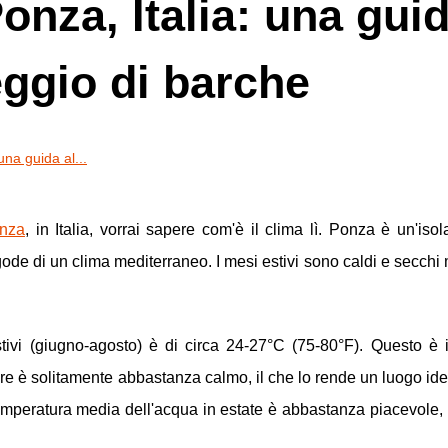
onza, Italia: una gui
eggio di barche
una guida al...
nza
, in Italia, vorrai sapere com'è il clima lì. Ponza è un'iso
e gode di un clima mediterraneo. I mesi estivi sono caldi e secchi 
vi (giugno-agosto) è di circa 24-27°C (75-80°F). Questo è i
e è solitamente abbastanza calmo, il che lo rende un luogo ide
 temperatura media dell'acqua in estate è abbastanza piacevole, 