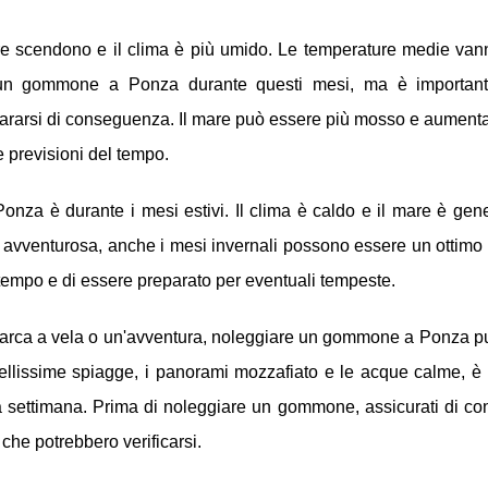
re scendono e il clima è più umido. Le temperature medie van
e un gommone a Ponza durante questi mesi, ma è importan
ararsi di conseguenza. Il mare può essere più mosso e aumenta 
e previsioni del tempo.
onza è durante i mesi estivi. Il clima è caldo e il mare è gen
iù avventurosa, anche i mesi invernali possono essere un ottim
il tempo e di essere preparato per eventuali tempeste.
 barca a vela o un'avventura, noleggiare un gommone a Ponza p
bellissime spiagge, i panorami mozzafiato e le acque calme, è 
settimana. Prima di noleggiare un gommone, assicurati di cont
che potrebbero verificarsi.